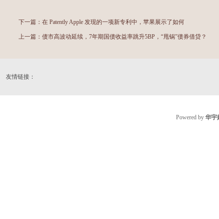
下一篇：
在 Patently Apple 发现的一项新专利中，苹果展示了如何
上一篇：
债市高波动延续，7年期国债收益率跳升5BP，“甩锅”债券借贷？
友情链接：
Powered by
华宇