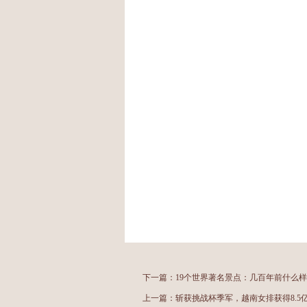
下一篇：
19个世界著名景点：几百年前什么
上一篇：
斩获挑战杯季军，越南女排获得8.5