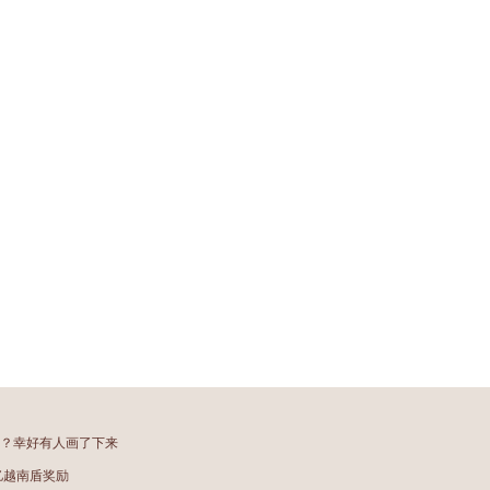
样？幸好有人画了下来
亿越南盾奖励