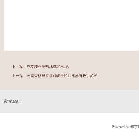
下一篇：
谷爱凌苏翊鸣现身北京798
上一篇：
云南香格里拉虎跳峡景区江水澎湃吸引游客
友情链接：
Powered by
华宇