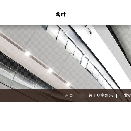
首页
关于华宇娱乐
业