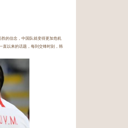
必胜的信念，中国队就变得更加危机
一直以来的话题，每到交锋时刻，韩