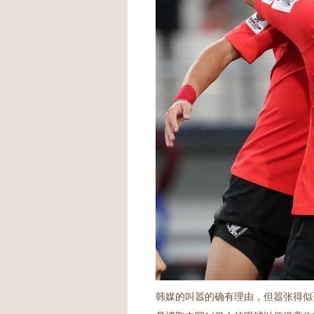
韩媒的叫嚣的确有理由，但嚣张得似