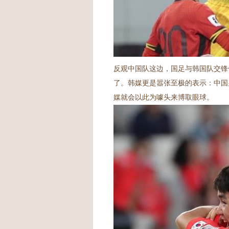
反观中国队这边，国足与韩国队交锋
了。韩媒更是嚣张至极的表示：中国
媒就会以此为噱头来博取眼球。