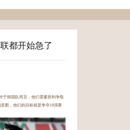
足联都开始急了
对于韩国队而言，他们需要胜利争取
意图，他们的目标就是争夺18强赛