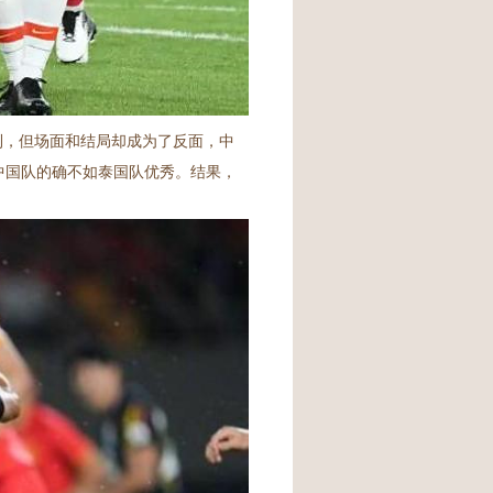
利，但场面和结局却成为了反面，中
中国队的确不如泰国队优秀。结果，