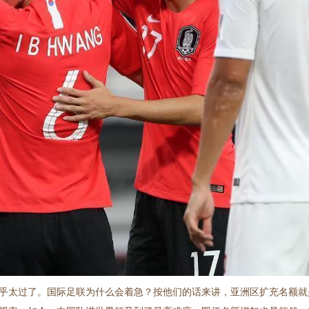
乎太过了。国际足联为什么会着急？按他们的话来讲，亚洲区扩充名额就