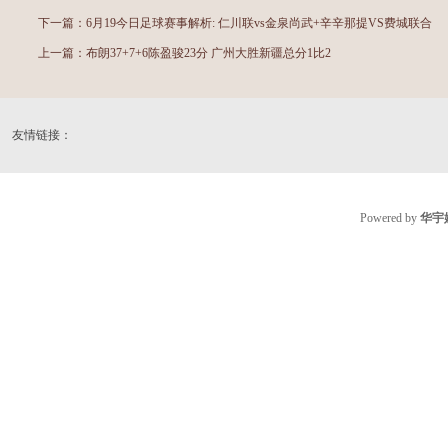
下一篇：
6月19今日足球赛事解析: 仁川联vs金泉尚武+辛辛那提VS费城联合
上一篇：
布朗37+7+6陈盈骏23分 广州大胜新疆总分1比2
友情链接：
Powered by
华宇