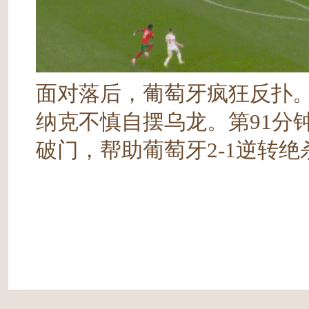
面对落后，葡萄牙疯狂反扑。
纳克不慎自摆乌龙。第91分
破门，帮助葡萄牙2-1逆转绝