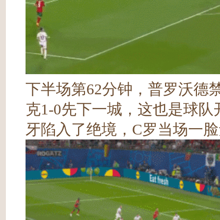
下半场第62分钟，普罗沃德
克1-0先下一城，这也是球
牙陷入了绝境，C罗当场一