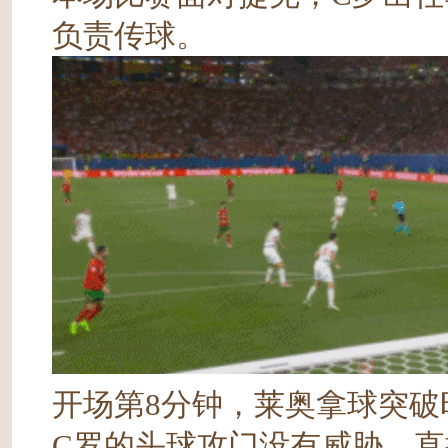
负责传球。
开场第8分钟，莱奥拿球突
C罗的头球攻门没有威胁，