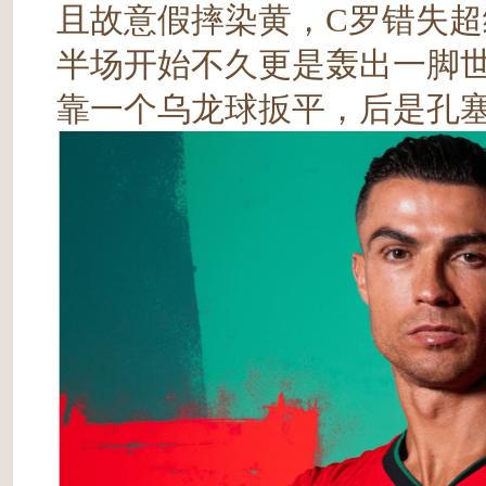
且故意假摔染黄，C罗错失
半场开始不久更是轰出一脚
靠一个乌龙球扳平，后是孔塞