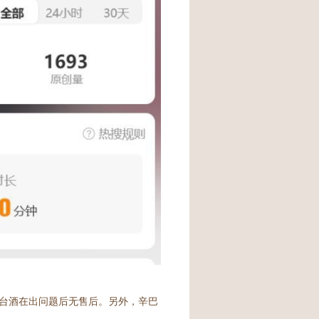
台酒在出问题后无售后。另外，辛巴