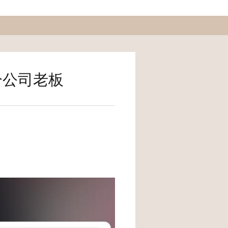
分公司老板