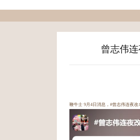
曾志伟连
鞭牛士 9月4日消息，#曾志伟连夜