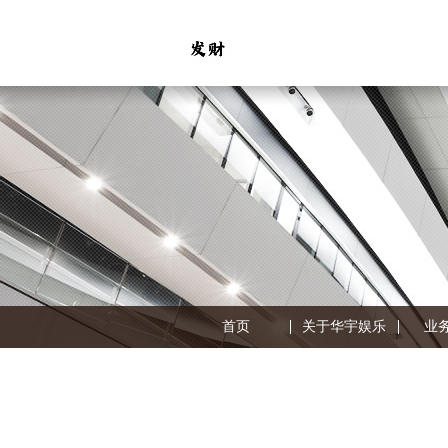
首页
关于华宇娱乐
业