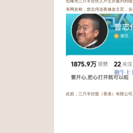
也曝光三只羊合伙人卢文庆被判刑缓
有网友称，曾志伟连夜修改主页，去
此前，三只羊控股（香港）有限公司